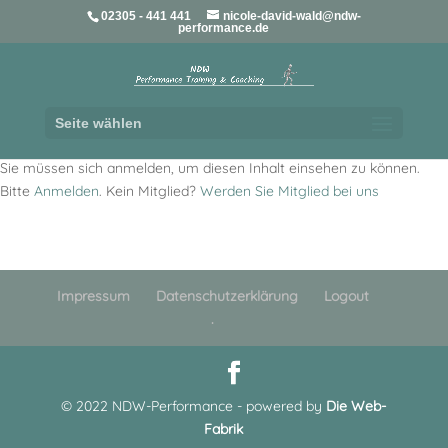
02305 - 441 441
nicole-david-wald@ndw-
performance.de
Seite wählen
Sie müssen sich anmelden, um diesen Inhalt einsehen zu können.
Bitte
Anmelden
. Kein Mitglied?
Werden Sie Mitglied bei uns
Impressum
Datenschutzerklärung
Logout
.
© 2022 NDW-Performance - powered by
Die Web-
Fabrik